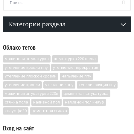
Категории раздела
Облако тегов
машинная штукатурка
штукатурка 220 вольт
утепление кровли ппу
утепление перекрытия
утепление плоской кровли
напыление ппу
утепление кровли
утепление ппу
теплоизоляция ппу
машинная штукатурка 220в
цементная штукатурка
стяжка пола
наливной пол
наливной пол кнауф
кнауф фе30
цементная стяжка
Вход на сайт