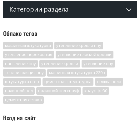
Категории раздела
Облако тегов
машинная штукатурка
утепление кровли ппу
утепление перекрытия
утепление плоской кровли
напыление ппу
утепление кровли
утепление ппу
теплоизоляция ппу
машинная штукатурка 220в
штукатурка стен
цементная штукатурка
стяжка пола
наливной пол
наливной пол кнауф
кнауф фе30
цементная стяжка
Вход на сайт